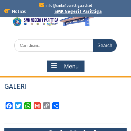
Skip
info@smkn1parittiga.sch.id
to
Notice:
SMK Negeri 1 Parittiga
content
Search
for:
Menu
GALERI
F
T
W
G
C
S
a
w
h
m
o
h
c
i
a
a
p
a
e
t
t
i
y
r