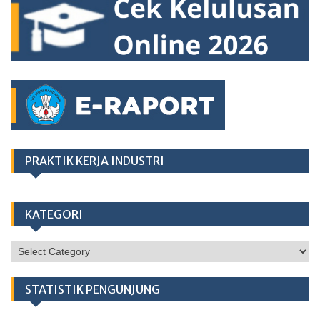
b
t
s
l
L
e
o
e
A
i
o
r
p
n
k
p
k
PRAKTIK KERJA INDUSTRI
KATEGORI
KATEGORI
STATISTIK PENGUNJUNG