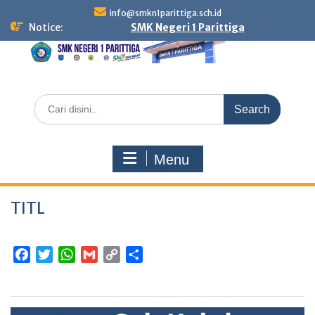
Skip
info@smkn1parittiga.sch.id
to
Notice:
SMK Negeri 1 Parittiga
content
Search
for:
Menu
TITL
F
T
W
G
C
S
a
w
h
m
o
h
c
i
a
a
p
a
e
t
t
i
y
r