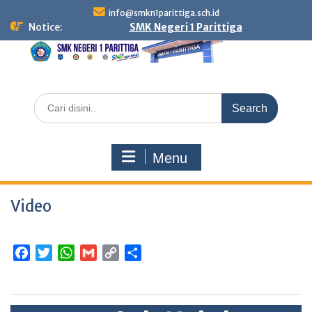
info@smkn1parittiga.sch.id
Notice:
SMK Negeri 1 Parittiga
Menu
Video
F
T
W
G
C
S
a
w
h
m
o
h
c
i
a
a
p
a
e
t
t
i
y
r