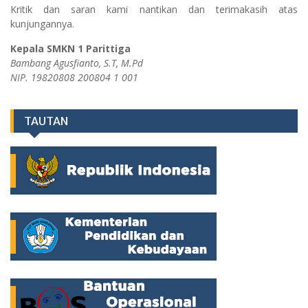
Kritik dan saran kami nantikan dan terimakasih atas
kunjungannya.
Kepala SMKN 1 Parittiga
Bambang Agusfianto, S.T, M.Pd
NIP. 19820808 200804 1 001
TAUTAN