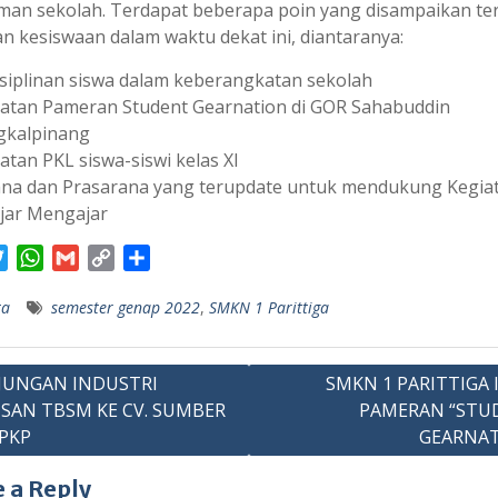
aman sekolah. Terdapat beberapa poin yang disampaikan ter
an kesiswaan dalam waktu dekat ini, diantaranya:
siplinan siswa dalam keberangkatan sekolah
atan Pameran Student Gearnation di GOR Sahabuddin
gkalpinang
atan PKL siswa-siswi kelas XI
na dan Prasarana yang terupdate untuk mendukung Kegia
jar Mengajar
T
W
G
C
S
w
h
m
o
h
ta
semester genap 2022
,
SMKN 1 Parittiga
i
a
a
p
a
t
t
i
y
r
t
s
l
L
e
JUNGAN INDUSTRI
SMKN 1 PARITTIGA 
e
A
i
SAN TBSM KE CV. SUMBER
PAMERAN “STU
ation
r
p
n
 PKP
GEARNAT
p
k
 a Reply