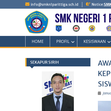
Skip
info@smkn1parittiga.sch.id
Notice:
SMK
to
content
HOME
PROFIL
KESISWAAN
AWA
SEKAPUR SIRIH
KEP
SIS
Janua