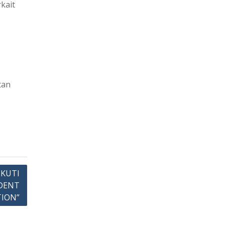
kait
tan
IKUTI
DENT
ION”