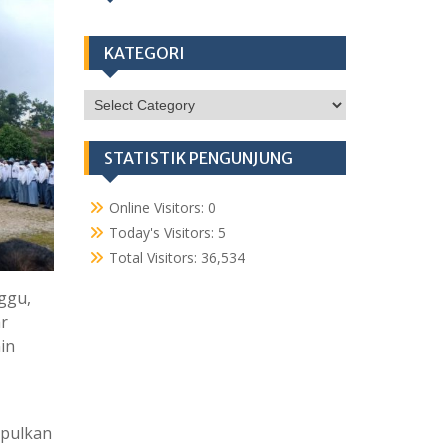
KATEGORI
KATEGORI
STATISTIK PENGUNJUNG
Online Visitors:
0
Today's Visitors:
5
Total Visitors:
36,534
ggu,
r
in
mpulkan