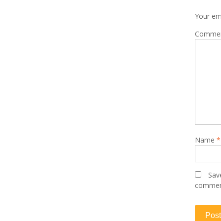
Your ema
Comme
Name
*
Save
commen