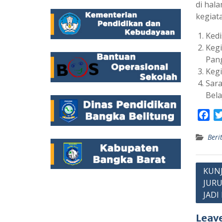
di hal
kegiat
Kedi
Kegi
Pan
Kegi
Sara
Bela
F
a
Beri
c
e
b
Post
KUN
o
JURU
navig
o
JADI
k
Leave