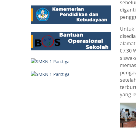
sebelu
digant
penggu
Untuk 
disedi
alama
07.30 
siswa-
memast
pengaw
setelah
terbur
yang l