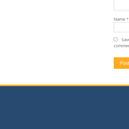
Name
*
Save
commen