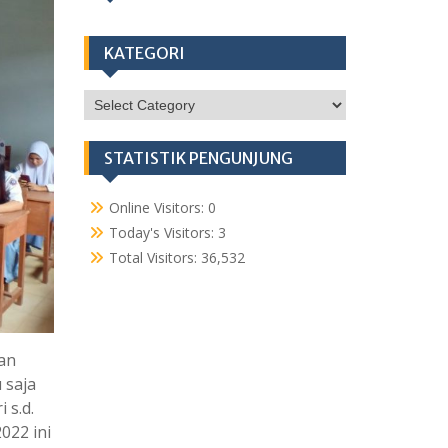
KATEGORI
KATEGORI
STATISTIK PENGUNJUNG
Online Visitors:
0
Today's Visitors:
3
Total Visitors:
36,532
an
 saja
 s.d.
022 ini