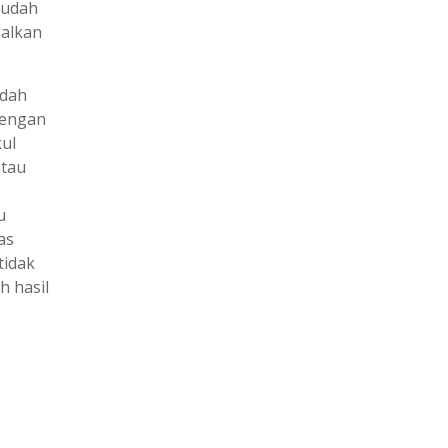
sudah
galkan
dah
dengan
kul
ntau
u
as
tidak
 hasil