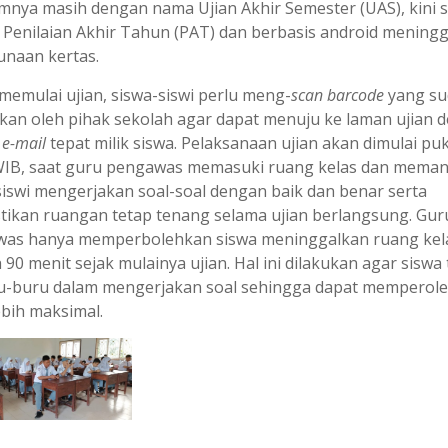
mnya masih dengan nama Ujian Akhir Semester (UAS), kini 
i Penilaian Akhir Tahun (PAT) dan berbasis android mening
naan kertas.
memulai ujian, siswa-siswi perlu meng-
scan barcode
yang su
akan oleh pihak sekolah agar dapat menuju ke laman ujian 
t
e-mail
tepat milik siswa. Pelaksanaan ujian akan dimulai pu
WIB, saat guru pengawas memasuki ruang kelas dan mema
siswi mengerjakan soal-soal dengan baik dan benar serta
ikan ruangan tetap tenang selama ujian berlangsung. Gur
as hanya memperbolehkan siswa meninggalkan ruang kel
 90 menit sejak mulainya ujian. Hal ini dilakukan agar siswa 
u-buru dalam mengerjakan soal sehingga dapat memperoleh
ebih maksimal.