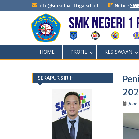
Skip
info@smkn1parittiga.sch.id
Notice:
SMK
to
content
HOME
PROFIL
KESISWAAN
Peni
SEKAPUR SIRIH
202
June 