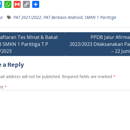
T
W
G
C
S
w
h
m
o
h
ta
PAT 2021/2022
,
PAT Berbasis Android
,
SMKN 1 Parittiga
i
a
a
p
a
t
t
i
y
r
t
s
l
L
e
aftaran Tes Minat & Bakat
PPDB Jalur Afirma
e
A
i
 SMKN 1 Parittiga T.P
2022/2023 Dilaksanakan Pa
ation
r
p
n
/2023
– 22 Jun
p
k
 a Reply
il address will not be published.
Required fields are marked
*
nt
*