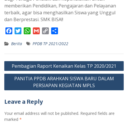
memberikan Pendidikan, Pengajaran dan Pelayanan
terbaik, agar bisa menghasilkan Siswa yang Unggul
dan Berprestasi. SMK BISA!!
F
T
W
G
C
S
a
w
h
m
o
h
Berita
PPDB TP 2021/2022
c
i
a
a
p
a
e
t
t
i
y
r
b
t
s
l
L
e
Post
o
e
A
i
Pembagian Raport Kenaikan Kelas TP 2020/2021
navigation
o
r
p
n
PANITIA PPDB ARAHKAN SISWA BARU DALAM
k
p
k
PERSIAPAN KEGIATAN MPLS
Leave a Reply
Your email address will not be published.
Required fields are
marked
*