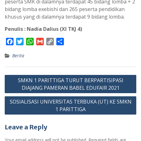
peserta SMK di dalamnya terdapat 45 bidang lomba + 2
bidang lomba exebishi dan 265 peserta pendidikan
khusus yang di dalamnya terdapat 9 bidang lomba.
Penulis : Nadia Dalius (XI TKJ 4)
F
T
W
G
C
S
a
w
h
m
o
h
Berita
c
i
a
a
p
a
e
t
t
i
y
r
b
t
s
l
L
e
Post
o
e
A
i
SMKN 1 PARITTIGA TURUT BERPARTISIPASI
navigation
o
r
p
n
DIAJANG PAMERAN BABEL EDUFAIR 2021
k
p
k
SOSIALISASI UNIVERSITAS TERBUKA (UT) KE SMKN
1 PARITTIGA
Leave a Reply
Your email address will not be published.
Required fields are