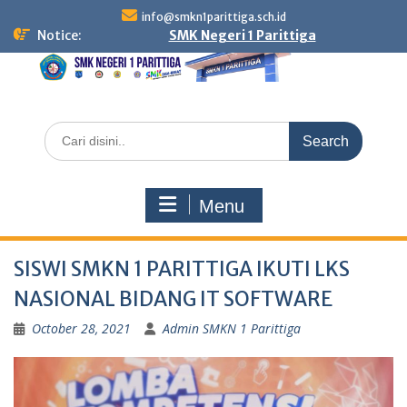
Skip
info@smkn1parittiga.sch.id
to
Notice:
SMK Negeri 1 Parittiga
content
Search
for:
Menu
SISWI SMKN 1 PARITTIGA IKUTI LKS
NASIONAL BIDANG IT SOFTWARE
October 28, 2021
Admin SMKN 1 Parittiga