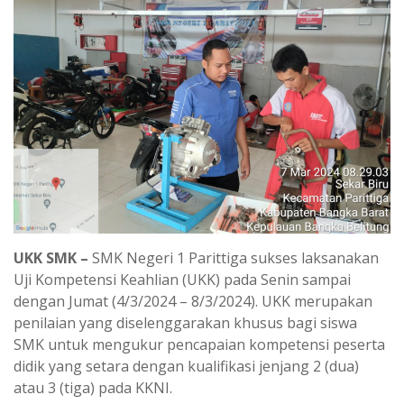
UKK SMK –
SMK Negeri 1 Parittiga sukses laksanakan
Uji Kompetensi Keahlian (UKK) pada Senin sampai
dengan Jumat (4/3/2024 – 8/3/2024). UKK merupakan
penilaian yang diselenggarakan khusus bagi siswa
SMK untuk mengukur pencapaian kompetensi peserta
didik yang setara dengan kualifikasi jenjang 2 (dua)
atau 3 (tiga) pada KKNI.