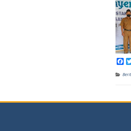
F
a
Beri
c
e
b
o
o
k