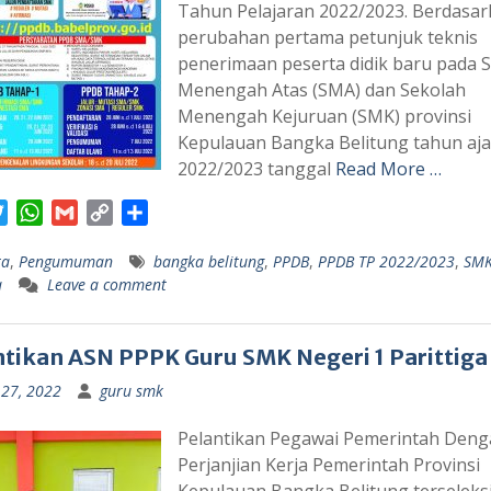
Tahun Pelajaran 2022/2023. Berdasar
perubahan pertama petunjuk teknis
penerimaan peserta didik baru pada 
Menengah Atas (SMA) dan Sekolah
Menengah Kejuruan (SMK) provinsi
Kepulauan Bangka Belitung tahun aj
2022/2023 tanggal
Read More …
T
W
G
C
S
w
h
m
o
h
ta
,
Pengumuman
bangka belitung
,
PPDB
,
PPDB TP 2022/2023
,
SMK
i
a
a
p
a
a
Leave a comment
t
t
i
y
r
t
s
l
L
e
e
A
i
tikan ASN PPPK Guru SMK Negeri 1 Parittiga
r
p
n
 27, 2022
guru smk
p
k
Pelantikan Pegawai Pemerintah Deng
Perjanjian Kerja Pemerintah Provinsi