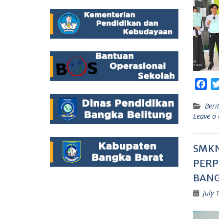
F
a
Beri
c
Leave a
e
b
o
SMKN
o
PERP
k
BANG
July 