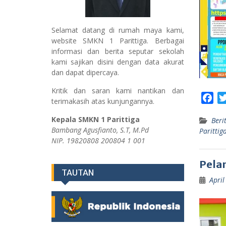
Selamat datang di rumah maya kami,
website SMKN 1 Parittiga. Berbagai
informasi dan berita seputar sekolah
kami sajikan disini dengan data akurat
dan dapat dipercaya.
Kritik dan saran kami nantikan dan
F
terimakasih atas kunjungannya.
a
Kepala SMKN 1 Parittiga
Beri
c
Bambang Agusfianto, S.T, M.Pd
Parittig
e
NIP. 19820808 200804 1 001
b
o
Pelan
o
TAUTAN
April
k