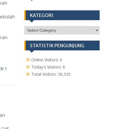
kan
KATEGORI
Sekolah
KATEGORI
aran
STATISTIK PENGUNJUNG
Online Visitors:
0
Today's Visitors:
6
N 1
Total Visitors:
36,535
an