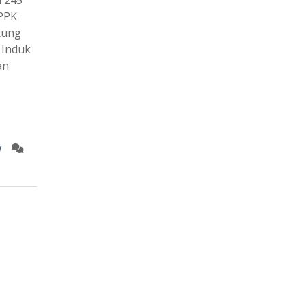
i 245
PPPK
tung
 Induk
an
a