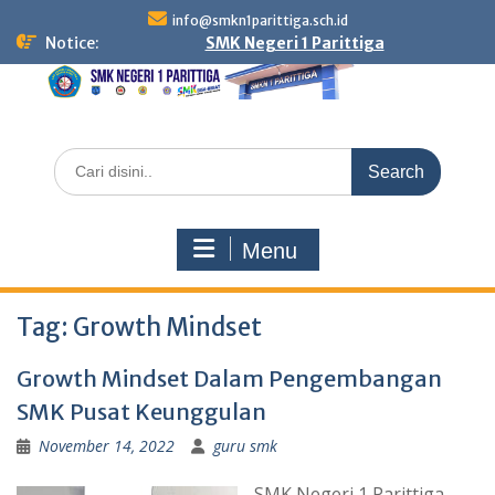
Skip
info@smkn1parittiga.sch.id
to
Notice:
SMK Negeri 1 Parittiga
content
Search
for:
Menu
Tag:
Growth Mindset
Growth Mindset Dalam Pengembangan
SMK Pusat Keunggulan
November 14, 2022
guru smk
SMK Negeri 1 Parittiga