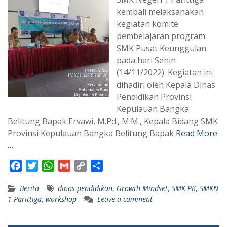
kembali melaksanakan
kegiatan komite
pembelajaran program
SMK Pusat Keunggulan
pada hari Senin
(14/11/2022). Kegiatan ini
dihadiri oleh Kepala Dinas
Pendidikan Provinsi
Kepulauan Bangka
Belitung Bapak Ervawi, M.Pd., M.M., Kepala Bidang SMK
Provinsi Kepulauan Bangka Belitung Bapak
Read More
…
F
T
W
G
C
S
a
w
h
m
o
h
Berita
dinas pendidikan
,
Growth Mindset
,
SMK PK
,
SMKN
c
i
a
a
p
a
1 Parittiga
,
workshop
Leave a comment
e
t
t
i
y
r
b
t
s
l
L
e
o
e
A
i