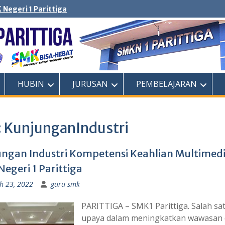
 Negeri 1 Parittiga
HUBIN
JURUSAN
PEMBELAJARAN
:
KunjunganIndustri
ngan Industri Kompetensi Keahlian Multimed
egeri 1 Parittiga
h 23, 2022
guru smk
PARITTIGA – SMK1 Parittiga. Salah sa
upaya dalam meningkatkan wawasan