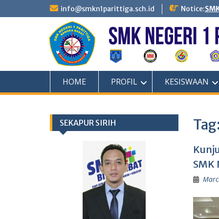
Skip
info@smkn1parittiga.sch.id
Notice:
SMK
to
content
HOME
PROFIL
KESISWAAN
Tag
SEKAPUR SIRIH
Kunju
SMK N
Marc