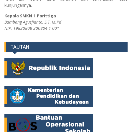
kunjungannya.
Kepala SMKN 1 Parittiga
Bambang Agusfianto, S.T, M.Pd
NIP. 19820808 200804 1 001
TAUTAN