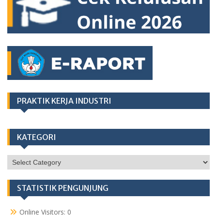
k
p
k
PRAKTIK KERJA INDUSTRI
KATEGORI
KATEGORI
STATISTIK PENGUNJUNG
Online Visitors:
0