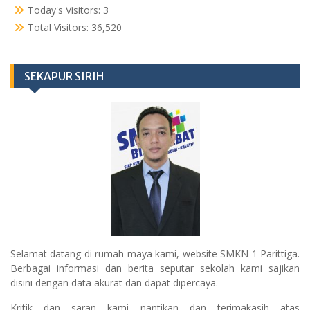
Today's Visitors:
3
Total Visitors:
36,520
SEKAPUR SIRIH
Selamat datang di rumah maya kami, website SMKN 1 Parittiga.
Berbagai informasi dan berita seputar sekolah kami sajikan
disini dengan data akurat dan dapat dipercaya.
Kritik dan saran kami nantikan dan terimakasih atas