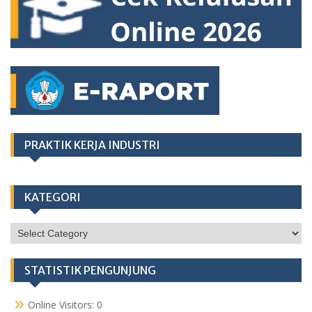
k
p
k
PRAKTIK KERJA INDUSTRI
KATEGORI
KATEGORI
STATISTIK PENGUNJUNG
Online Visitors:
0