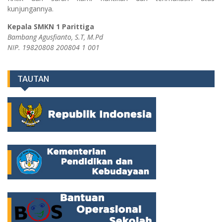
kunjungannya.
Kepala SMKN 1 Parittiga
Bambang Agusfianto, S.T, M.Pd
NIP. 19820808 200804 1 001
TAUTAN