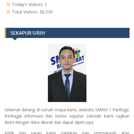
Today's Visitors:
2
Total Visitors:
36,539
SEKAPUR SIRIH
Selamat datang di rumah maya kami, website SMKN 1 Parittiga.
Berbagai informasi dan berita seputar sekolah kami sajikan
disini dengan data akurat dan dapat dipercaya.
Kritik dan saran kami nantikan dan terimakasih atas