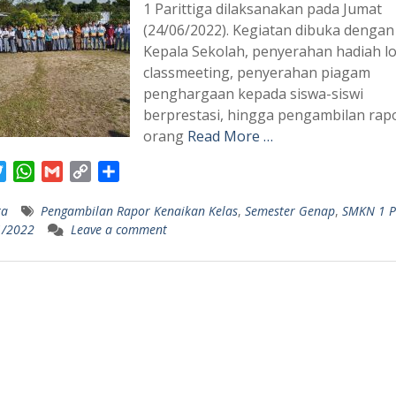
1 Parittiga dilaksanakan pada Jumat
(24/06/2022). Kegiatan dibuka dengan
Kepala Sekolah, penyerahan hadiah 
classmeeting, penyerahan piagam
penghargaan kepada siswa-siswi
berprestasi, hingga pengambilan rap
orang
Read More …
T
W
G
C
S
w
h
m
o
h
ta
Pengambilan Rapor Kenaikan Kelas
,
Semester Genap
,
SMKN 1 Pa
i
a
a
p
a
1/2022
Leave a comment
t
t
i
y
r
t
s
l
L
e
e
A
i
r
p
n
p
k