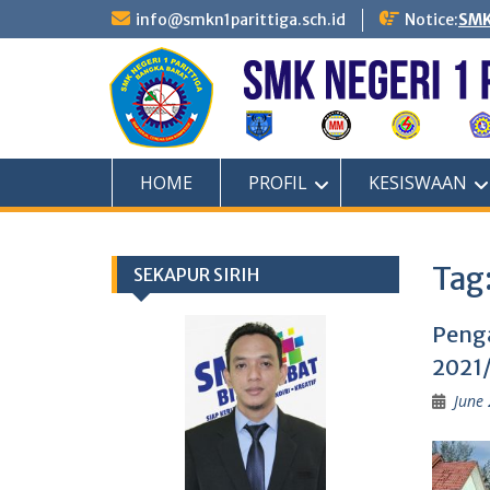
Skip
info@smkn1parittiga.sch.id
Notice:
SMK
to
content
HOME
PROFIL
KESISWAAN
Tag
SEKAPUR SIRIH
Penga
2021
June 