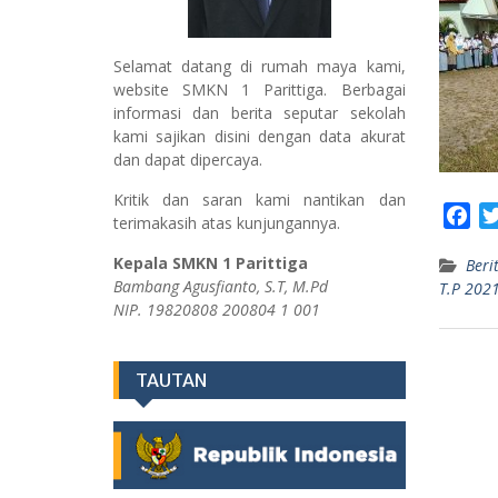
Selamat datang di rumah maya kami,
website SMKN 1 Parittiga. Berbagai
informasi dan berita seputar sekolah
kami sajikan disini dengan data akurat
dan dapat dipercaya.
Kritik dan saran kami nantikan dan
F
terimakasih atas kunjungannya.
a
Kepala SMKN 1 Parittiga
Beri
c
Bambang Agusfianto, S.T, M.Pd
T.P 202
e
NIP. 19820808 200804 1 001
b
o
o
TAUTAN
k