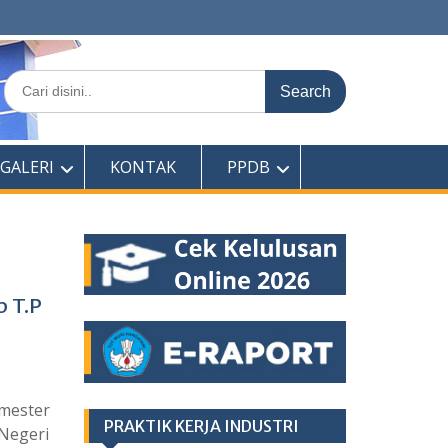
Search
for:
GALERI
KONTAK
PPDB
 T.P
emester
PRAKTIK KERJA INDUSTRI
 Negeri