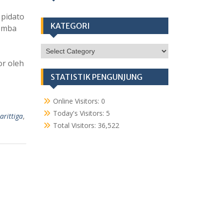
 pidato
KATEGORI
lomba
KATEGORI
or oleh
STATISTIK PENGUNJUNG
Online Visitors:
0
Today's Visitors:
5
rittiga
,
Total Visitors:
36,522