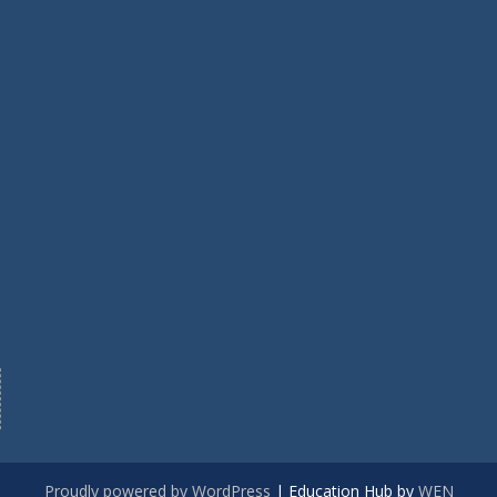
Proudly powered by WordPress
|
Education Hub by
WEN