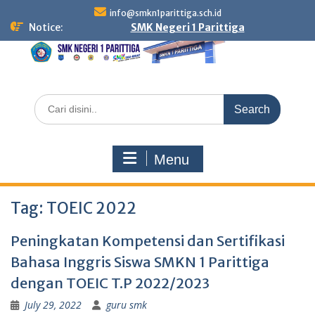
Skip
info@smkn1parittiga.sch.id
to
Notice:
SMK Negeri 1 Parittiga
content
Search
for:
Menu
Tag:
TOEIC 2022
Peningkatan Kompetensi dan Sertifikasi
Bahasa Inggris Siswa SMKN 1 Parittiga
dengan TOEIC T.P 2022/2023
July 29, 2022
guru smk