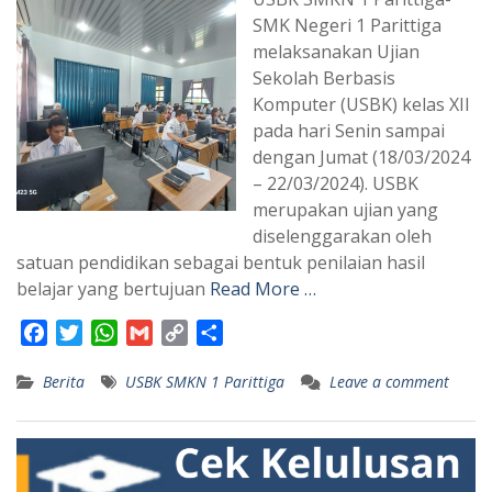
SMK Negeri 1 Parittiga
melaksanakan Ujian
Sekolah Berbasis
Komputer (USBK) kelas XII
pada hari Senin sampai
dengan Jumat (18/03/2024
– 22/03/2024). USBK
merupakan ujian yang
diselenggarakan oleh
satuan pendidikan sebagai bentuk penilaian hasil
belajar yang bertujuan
Read More …
F
T
W
G
C
S
a
w
h
m
o
h
Berita
USBK SMKN 1 Parittiga
Leave a comment
c
i
a
a
p
a
e
t
t
i
y
r
b
t
s
l
L
e
o
e
A
i
o
r
p
n