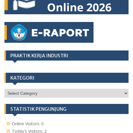
k
p
k
PRAKTIK KERJA INDUSTRI
KATEGORI
KATEGORI
STATISTIK PENGUNJUNG
Online Visitors:
0
Today's Visitors:
2