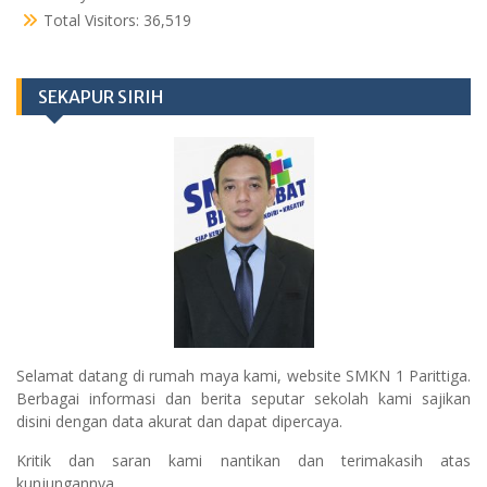
Total Visitors:
36,519
SEKAPUR SIRIH
Selamat datang di rumah maya kami, website SMKN 1 Parittiga.
Berbagai informasi dan berita seputar sekolah kami sajikan
disini dengan data akurat dan dapat dipercaya.
Kritik dan saran kami nantikan dan terimakasih atas
kunjungannya.