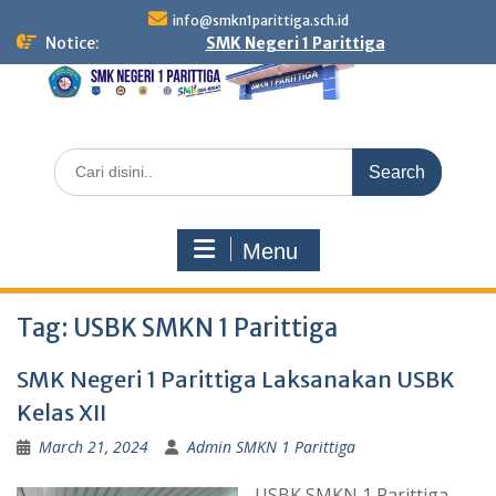
Skip
info@smkn1parittiga.sch.id
to
Notice:
SMK Negeri 1 Parittiga
content
Search
for:
Menu
Tag:
USBK SMKN 1 Parittiga
SMK Negeri 1 Parittiga Laksanakan USBK
Kelas XII
March 21, 2024
Admin SMKN 1 Parittiga
USBK SMKN 1 Parittiga-