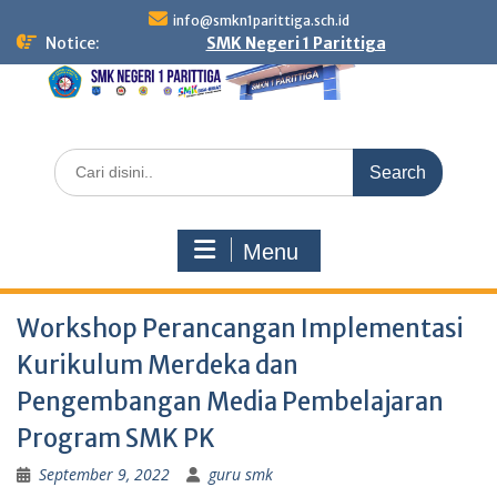
Skip
info@smkn1parittiga.sch.id
to
Notice:
SMK Negeri 1 Parittiga
content
Search
for:
Menu
Workshop Perancangan Implementasi
Kurikulum Merdeka dan
Pengembangan Media Pembelajaran
Program SMK PK
September 9, 2022
guru smk