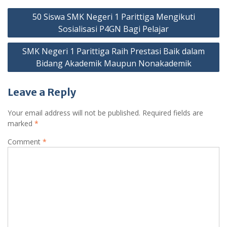
o
e
A
i
Post
o
50 Siswa SMK Negeri 1 Parittiga Mengikuti
r
p
n
navigation
k
p
Sosialisasi P4GN Bagi Pelajar
k
SMK Negeri 1 Parittiga Raih Prestasi Baik dalam
Bidang Akademik Maupun Nonakademik
Leave a Reply
Your email address will not be published.
Required fields are
marked
*
Comment
*