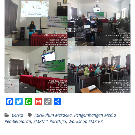
F
T
W
G
C
S
a
w
h
m
o
h
Berita
Kurikulum Merdeka
,
Pengembangan Media
c
i
a
a
p
a
Pembelajaran
,
SMKN 1 Parittiga
,
Workshop SMK PK
e
t
t
i
y
r
b
t
s
l
L
e