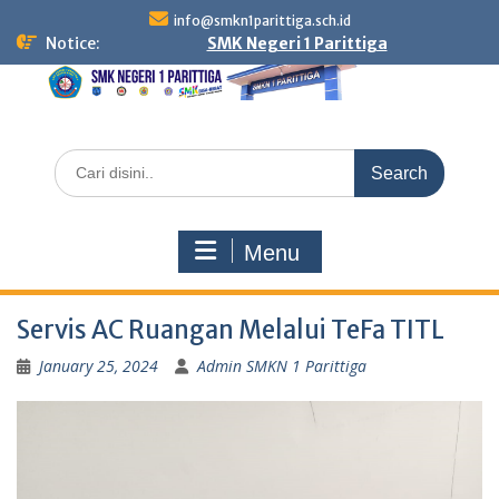
Skip
info@smkn1parittiga.sch.id
to
Notice:
SMK Negeri 1 Parittiga
content
Search
for:
Menu
Servis AC Ruangan Melalui TeFa TITL
January 25, 2024
Admin SMKN 1 Parittiga