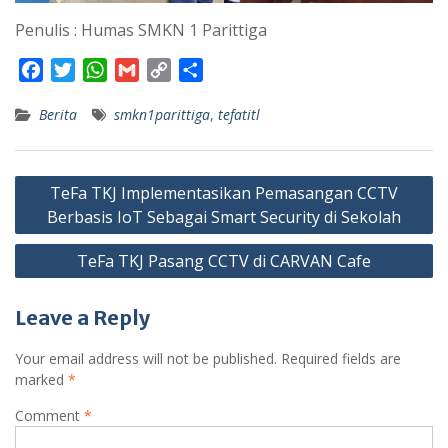
Penulis : Humas SMKN 1 Parittiga
F
T
W
G
C
S
a
w
h
m
o
h
Berita
smkn1parittiga
,
tefatitl
c
i
a
a
p
a
e
t
t
i
y
r
b
t
s
l
L
e
Post
o
e
A
i
TeFa TKJ Implementasikan Pemasangan CCTV
navigation
o
r
p
n
Berbasis IoT Sebagai Smart Security di Sekolah
k
p
k
TeFa TKJ Pasang CCTV di CARVAN Cafe
Leave a Reply
Your email address will not be published.
Required fields are
marked
*
Comment
*