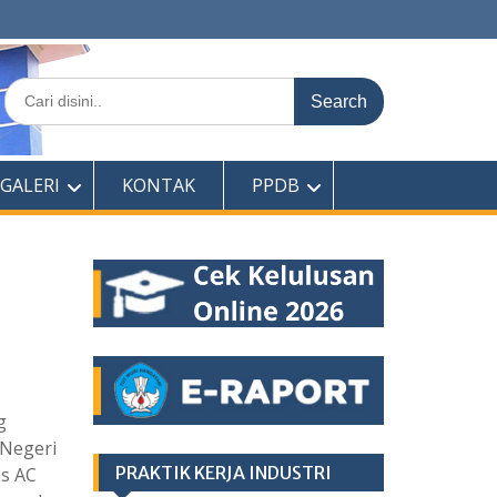
Search
for:
GALERI
KONTAK
PPDB
g
 Negeri
PRAKTIK KERJA INDUSTRI
as AC