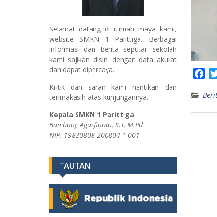
Selamat datang di rumah maya kami,
website SMKN 1 Parittiga. Berbagai
informasi dan berita seputar sekolah
kami sajikan disini dengan data akurat
dan dapat dipercaya.
F
a
Kritik dan saran kami nantikan dan
Beri
c
terimakasih atas kunjungannya.
e
Kepala SMKN 1 Parittiga
b
Bambang Agusfianto, S.T, M.Pd
o
NIP. 19820808 200804 1 001
o
k
TAUTAN