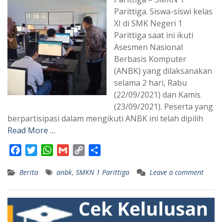
Parittiga. Siswa-siswi kelas
XI di SMK Negeri 1
Parittiga saat ini ikuti
Asesmen Nasional
Berbasis Komputer
(ANBK) yang dilaksanakan
selama 2 hari, Rabu
(22/09/2021) dan Kamis
(23/09/2021). Peserta yang
berpartisipasi dalam mengikuti ANBK ini telah dipilih
Read More …
F
T
W
G
C
S
a
w
h
m
o
h
Berita
anbk
,
SMKN 1 Parittiga
Leave a comment
c
i
a
a
p
a
e
t
t
i
y
r
b
t
s
l
L
e
o
e
A
i
o
r
p
n