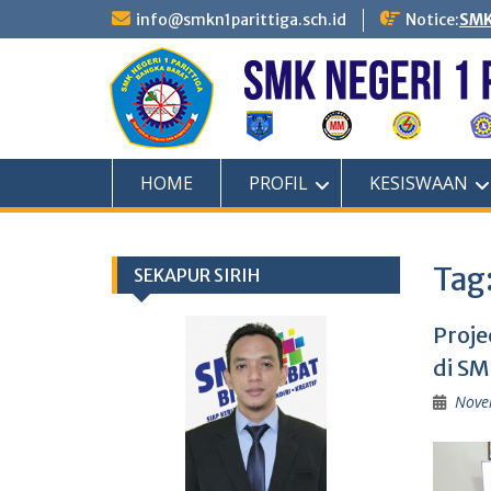
Skip
info@smkn1parittiga.sch.id
Notice:
SMK
to
content
HOME
PROFIL
KESISWAAN
Tag
SEKAPUR SIRIH
Proje
di SM
Nove