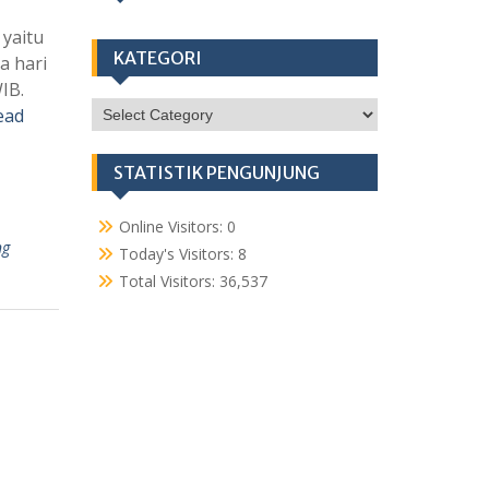
yaitu
KATEGORI
a hari
IB.
KATEGORI
ead
STATISTIK PENGUNJUNG
Online Visitors:
0
ng
Today's Visitors:
8
Total Visitors:
36,537