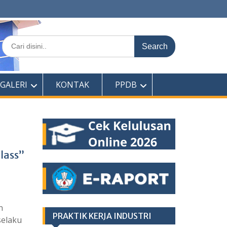
Search
for:
GALERI
KONTAK
PPDB
lass”
n
PRAKTIK KERJA INDUSTRI
selaku