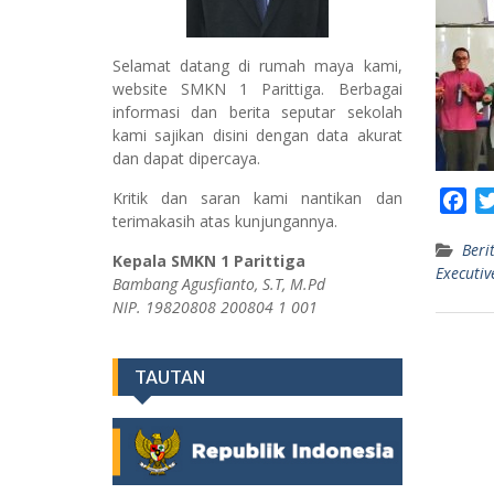
Selamat datang di rumah maya kami,
website SMKN 1 Parittiga. Berbagai
informasi dan berita seputar sekolah
kami sajikan disini dengan data akurat
dan dapat dipercaya.
Kritik dan saran kami nantikan dan
F
terimakasih atas kunjungannya.
a
Beri
c
Kepala SMKN 1 Parittiga
Executiv
e
Bambang Agusfianto, S.T, M.Pd
b
NIP. 19820808 200804 1 001
o
o
TAUTAN
k