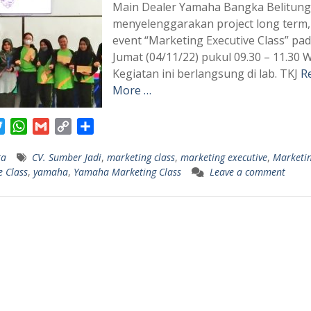
Main Dealer Yamaha Bangka Belitung
menyelenggarakan project long term, 
event “Marketing Executive Class” pad
Jumat (04/11/22) pukul 09.30 – 11.30 W
Kegiatan ini berlangsung di lab. TKJ
R
More …
T
W
G
C
S
w
h
m
o
h
ta
CV. Sumber Jadi
,
marketing class
,
marketing executive
,
Marketi
i
a
a
p
a
e Class
,
yamaha
,
Yamaha Marketing Class
Leave a comment
t
t
i
y
r
t
s
l
L
e
e
A
i
r
p
n
p
k