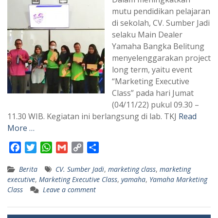
mutu pendidikan pelajaran
di sekolah, CV. Sumber Jadi
selaku Main Dealer
Yamaha Bangka Belitung
menyelenggarakan project
long term, yaitu event
“Marketing Executive
Class” pada hari Jumat
(04/11/22) pukul 09.30 –
11.30 WIB. Kegiatan ini berlangsung di lab. TKJ
Read
More …
F
T
W
G
C
S
a
w
h
m
o
h
Berita
CV. Sumber Jadi
,
marketing class
,
marketing
c
i
a
a
p
a
executive
,
Marketing Executive Class
,
yamaha
,
Yamaha Marketing
e
t
t
i
y
r
Class
Leave a comment
b
t
s
l
L
e
o
e
A
i
o
r
p
n