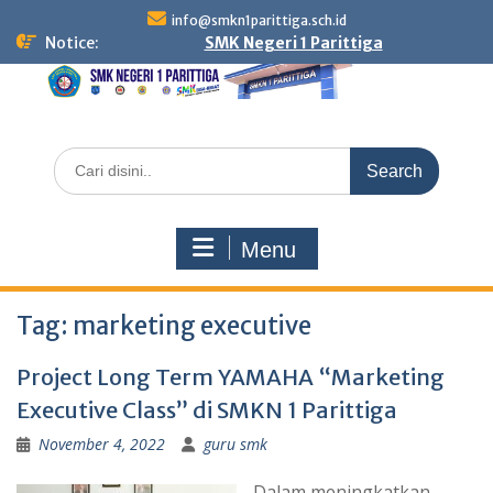
Skip
info@smkn1parittiga.sch.id
to
Notice:
SMK Negeri 1 Parittiga
content
Search
for:
Menu
Tag:
marketing executive
Project Long Term YAMAHA “Marketing
Executive Class” di SMKN 1 Parittiga
November 4, 2022
guru smk
Dalam meningkatkan